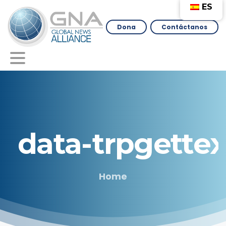
ES
Dona
Contáctanos
data-trpgettex
Home