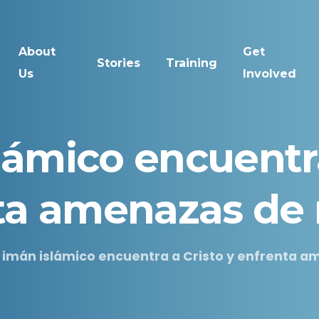
About
Get
Stories
Training
Us
Involved
lámico
encuentr
ta
amenazas
de
 imán islámico encuentra a Cristo y enfrenta 