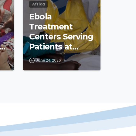
Africa
Ebola
Treatment
Centers Serving
s
Patients at
Epicenter of
June 24, 2026
Outbreak