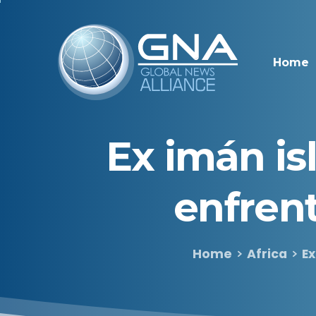
Home
Ex
imán
is
enfren
Home
Africa
Ex