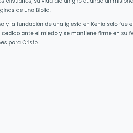
os cristianos, su vida dio un giro cuando un misione
ginas de una Biblia.
a y la fundación de una iglesia en Kenia solo fue e
cedido ante el miedo y se mantiene firme en su f
s para Cristo.
y
are