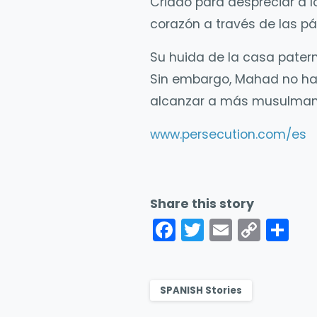
Criado para despreciar a l
corazón a través de las pá
Su huida de la casa patern
Sin embargo, Mahad no ha 
alcanzar a más musulmane
www.persecution.com/es
Share this story
Facebook
Twitter
Email
Cop
Sh
Link
SPANISH Stories