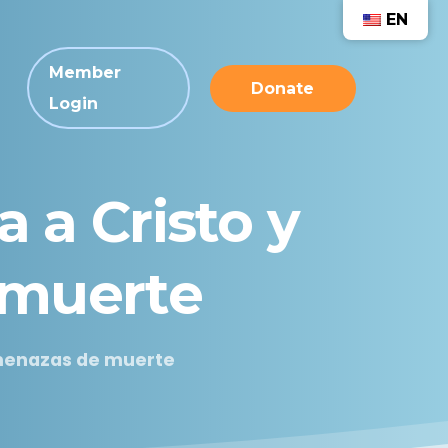
EN
Member
Donate
Login
a
a
Cristo
y
muerte
amenazas de muerte