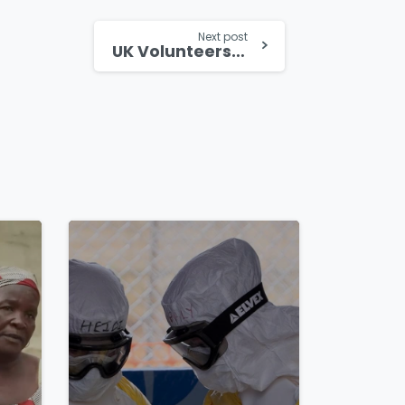
Next post
UK Volunteers Prepare YWAM Ship for Madagascar Medical Mission
4
8
4
8