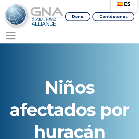
ES
Dona
Contáctanos
Niños
afectados
por
huracán