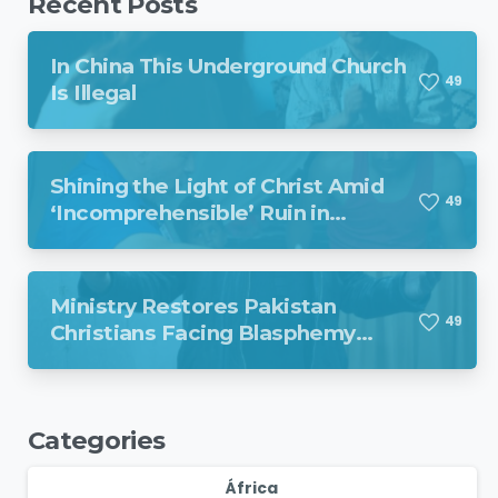
Recent Posts
In China This Underground Church
4
9
Is Illegal
Shining the Light of Christ Amid
4
9
‘Incomprehensible’ Ruin in
Venezuela
Ministry Restores Pakistan
4
9
Christians Facing Blasphemy
Charges
Categories
África