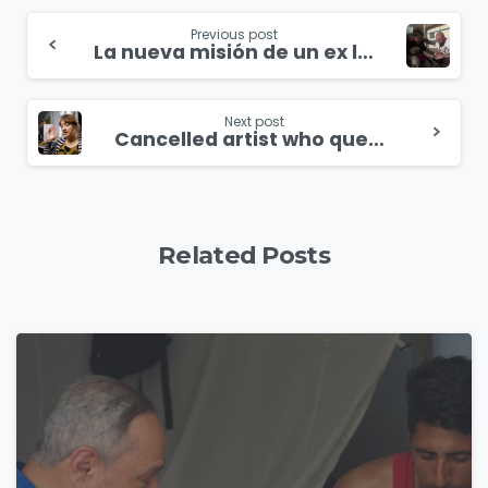
Continue
Previous post
La nueva misión de un ex líder de pandillas en La Florida
Reading
Next post
Cancelled artist who questioned puberty blockers takes legal action
Related Posts
4
9