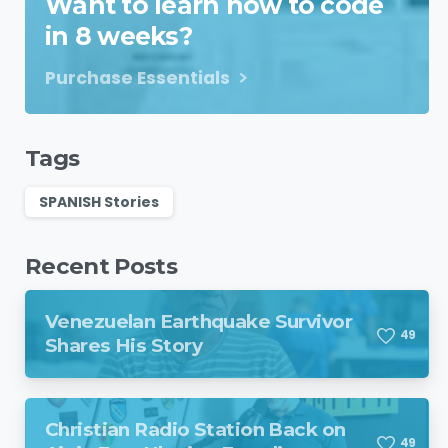
Want to learn how to code
in 8 weeks?
Purchase Essentials
Tags
SPANISH Stories
Recent Posts
Venezuelan Earthquake Survivor
4
9
Shares His Story
Christian Radio Station Back on
4
9