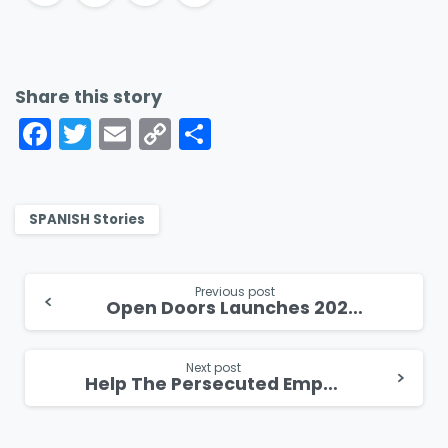
Share this story
Facebook
Twitter
Email
Copy
Share
Link
SPANISH Stories
Continue
Previous post
Open Doors Launches 2024 World Watch List in UK Parliament
Reading
Next post
Help The Persecuted Empowers Christians in Egypt with Livelihood Opportunities