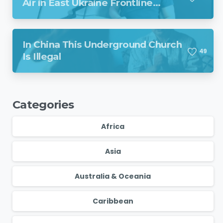
Air in East Ukraine Frontline
Region Despite Missile Attack
In China This Underground Church
4
9
Is Illegal
Categories
Africa
Asia
Australia & Oceania
Caribbean