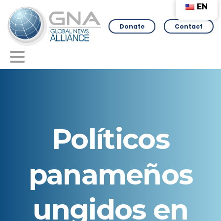
EN
Donate
Contact
Políticos
panameños
ungidos
en