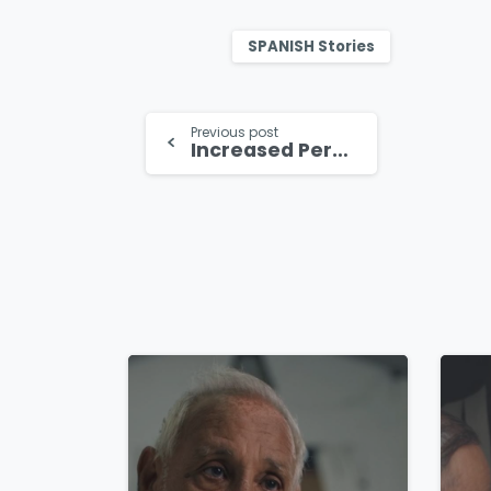
SPANISH Stories
Continue
Previous post
Increased Persecution and Surveillance in China
Reading
4
9