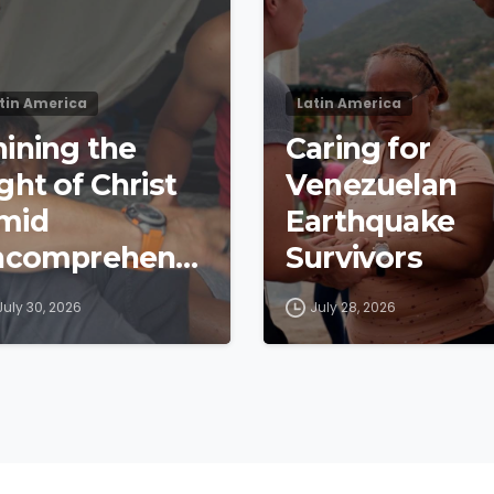
tin America
Latin America
hining the
Caring for
ght of Christ
Venezuelan
mid
Earthquake
Incomprehensi
Survivors
e’ Ruin in
July 30, 2026
July 28, 2026
enezuela