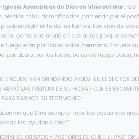
 Iglesia Asambleas de Dios en Viña del Mar:
“De n
 pérdida total, damnificados, partiendo por el past
providencialmente de las llamas. Las vías de evacu
 Mucha gente que murió en sus autos porque come
de fuego eran por todos lados, hermano. Era una c
iba, por abajo, por los lados, bolas de fuego caían, 
SE ENCUENTRAN BRINDANDO AYUDA. EN EL SECTOR DEL 
S ABRIÓ LAS PUERTAS DE SU HOGAR QUE SE ENCUEN
 PARA DARNOS SU TESTIMONIO.
abemos que Dios siempre hace las cosas con prop
cosas les ayudan a bien”.
ONAL DE OBISPOS Y PASTORES DE CHILE, EL PASTOR 