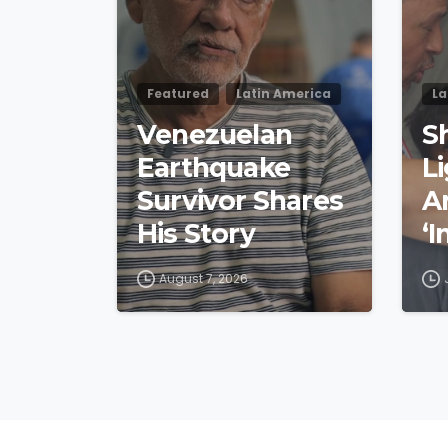
Featured
Latin America
La
Venezuelan
S
Earthquake
Li
Survivor Shares
A
His Story
‘
bl
August 7, 2026
V