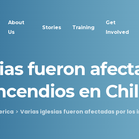
About
Get
Stories
Training
Us
Involved
ias
fueron
afect
ncendios
en
Chi
erica
Varias iglesias fueron afectadas por los 