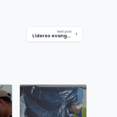
Next post
Líderes evangélicos lamentan la muerte del expresidente Sebastián Piñera
4
9
4
8