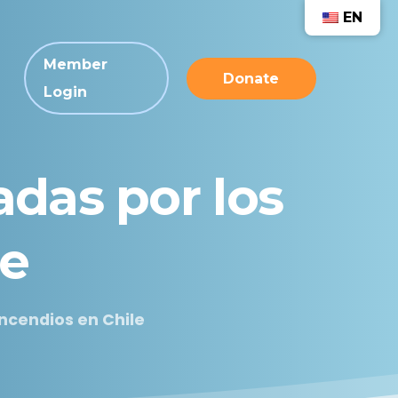
EN
Member
Donate
Login
adas
por
los
le
incendios en Chile